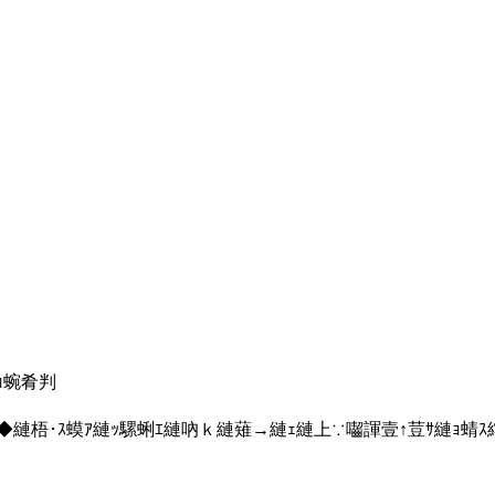
ｮ蜿肴判
◆縺梧･ｽ蟆ｱ縺ｯ騾蜊ｴ縺吶ｋ縺薙→縺ｪ縺上∵囓諢壹↑荳ｻ縺ｮ蜻