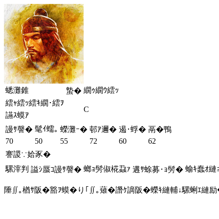
蟋灘錐
繝ｩ繝ｳ繧ｯ
蟄�
繧ｬ繧ｯ繧ｷ繝･繧ｦ
C
讌ｽ蟆ｱ
髦ｲ蠕｡
謾ｻ謦�
蠑灘ｰ�
邨ｱ邇�
遏･蜉�
鬲�鴨
70
50
55
72
60
62
謇謖∵姶豕�
騾滓判
螂ｮ髣俶椛蝨ｧ
蝓ｷ蠢ｵ縺
謚ｼ蜃ｺ謾ｻ謦�
遘ｻ蜍募･ｮ髣�
陲∬｡楢ｻ阪�豁ｦ蟆�り｢∬｡薙�譖ｹ謫阪�蠑ｷ縺輔↓騾蜊ｴ縺励